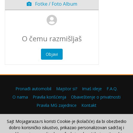
Fotke / Foto Album
Objavi
Pronađi automobil
Majstor si?
Imaš ideje
F.A.Q.
O nama
Pravila korišćenja
Obaveštenje o privatnosti
Pravila MG zajednice
Kontakt
Sajt Mojagaraza.rs koristi Cookie-je (kolačiće) da bi obezbedio
dobro korisničko iskustvo, prikazao personalizovan sadržaj i
Copyright © 2000–2026.