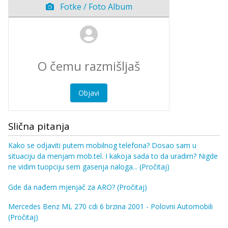
Fotke / Foto Album
Objavi
Slična pitanja
Kako se odjaviti putem mobilnog telefona? Dosao sam u
situaciju da menjam mob.tel. I kakoja sada to da uradim? Nigde
ne vidim tuopciju sem gasenja naloga...
(Pročitaj)
Gde da nađem mjenjač za ARO?
(Pročitaj)
Mercedes Benz ML 270 cdi 6 brzina 2001 - Polovni Automobili
(Pročitaj)