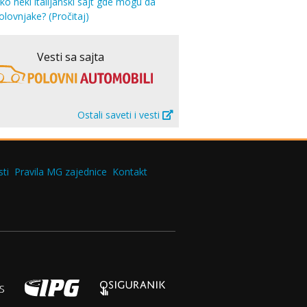
eko neki italijanski sajt gde mogu da
olovnjake?
(Pročitaj)
Vesti sa sajta
Ostali saveti i vesti
ti
Pravila MG zajednice
Kontakt