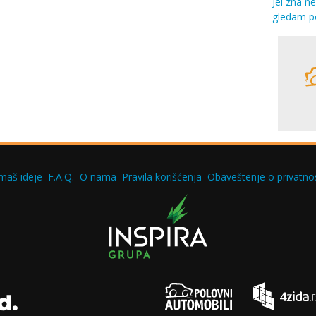
Jel zna n
gledam p
maš ideje
F.A.Q.
O nama
Pravila korišćenja
Obaveštenje o privatnos