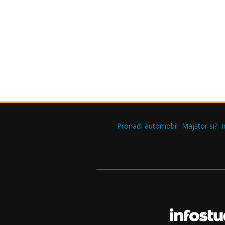
Pronađi automobil
Majstor si?
I