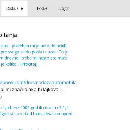
Diskusije
Fotke
Login
pitanja
vima, potreban mi je auto do nekih
pre svega za do posla i nazad. To je
m dnevno i treba mi nesto sto malo
 je koliko...
(Pročitaj)
ebook.com/dnevnadozaautomobila
i mi značilo ako bi lajkovali...
)
a 1,o benz 2005 god ili citroen c3 1,4
god sta uzeti od ta dva hvala unapred