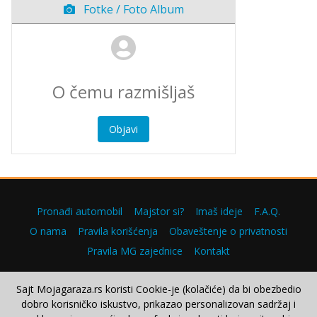
Fotke / Foto Album
Objavi
Pronađi automobil
Majstor si?
Imaš ideje
F.A.Q.
O nama
Pravila korišćenja
Obaveštenje o privatnosti
Pravila MG zajednice
Kontakt
Sajt Mojagaraza.rs koristi Cookie-je (kolačiće) da bi obezbedio
dobro korisničko iskustvo, prikazao personalizovan sadržaj i
Copyright © 2000–2026.