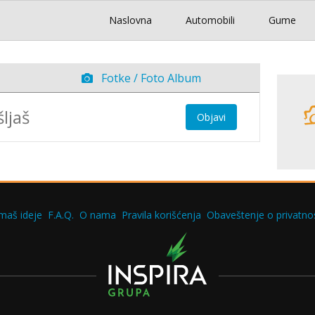
Naslovna
Automobili
Gume
Fotke / Foto Album
Objavi
maš ideje
F.A.Q.
O nama
Pravila korišćenja
Obaveštenje o privatnos