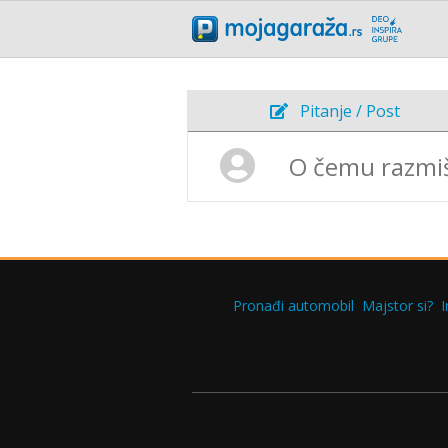
Pitanje / Post
Pronađi automobil
Majstor si?
I