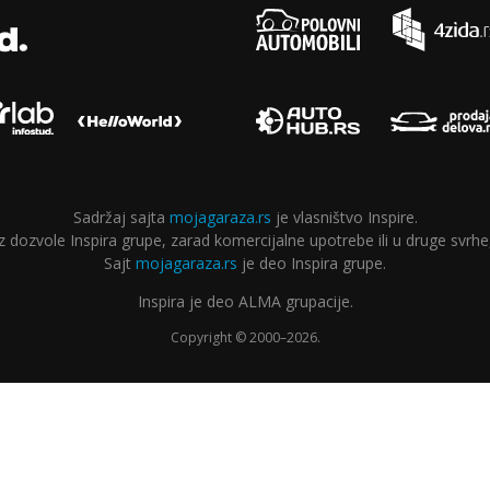
Sadržaj sajta
mojagaraza.rs
je vlasništvo Inspire.
ozvole Inspira grupe, zarad komercijalne upotrebe ili u druge svrhe,
Sajt
mojagaraza.rs
je deo Inspira grupe.
Inspira je deo ALMA grupacije.
Copyright © 2000–2026.