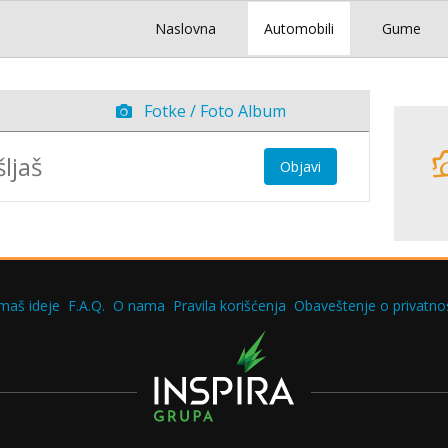
Naslovna
Automobili
Gume
Fotke / Foto Album
Objavi
maš ideje
F.A.Q.
O nama
Pravila korišćenja
Obaveštenje o privatnos