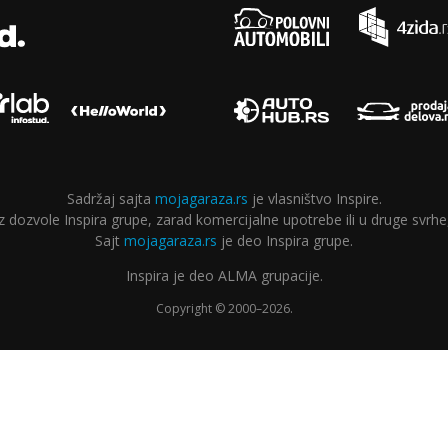
Sadržaj sajta
mojagaraza.rs
je vlasništvo Inspire.
ozvole Inspira grupe, zarad komercijalne upotrebe ili u druge svrhe,
Sajt
mojagaraza.rs
je deo Inspira grupe.
Inspira je deo ALMA grupacije.
Copyright © 2000–2026.