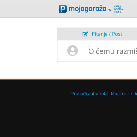
Pitanje / Post
Pronađi automobil
Majstor si?
I