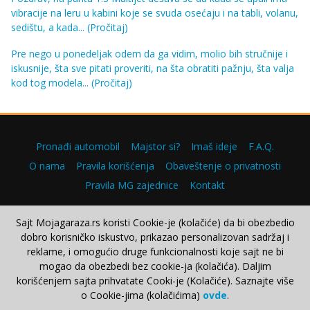
vibracije na leru u kabini koje se svuda osećaju i na tabli, volanu,
sedištu, a kada...
(Pročitaj)
Pre nego u ponedeljak odem da ga vidim, molio bih stručnije i
iskusnije, šta sve pitati proveriti, na šta obratiti pažnju, šta valja
kod tog modela...
(Pročitaj)
Pronađi automobil
Majstor si?
Imaš ideje
F.A.Q.
O nama
Pravila korišćenja
Obaveštenje o privatnosti
Pravila MG zajednice
Kontakt
Sajt Mojagaraza.rs koristi Cookie-je (kolačiće) da bi obezbedio
dobro korisničko iskustvo, prikazao personalizovan sadržaj i
Copyright © 2000–2026.
reklame, i omogućio druge funkcionalnosti koje sajt ne bi
mogao da obezbedi bez cookie-ja (kolačića). Daljim
korišćenjem sajta prihvatate Cooki-je (Kolačiće). Saznajte više
o Cookie-jima (kolačićima)
ovde
.