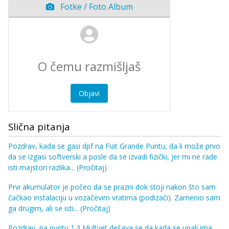
Fotke / Foto Album
Objavi
Slična pitanja
Pozdrav, kada se gasi dpf na Fiat Grande Puntu, da li može prvo
da se izgasi softverski a posle da se izvadi fizički, jer mi ne rade
isti majstori razlika...
(Pročitaj)
Prvi akumulator je počeo da se prazni dok stoji nakon što sam
čačkao instalaciju u vozačevim vratima (podizači). Zamenio sam
ga drugim, ali se isti...
(Pročitaj)
Pozdrav, na puntu 1.3 Multijet dešava se da kada se upali ima