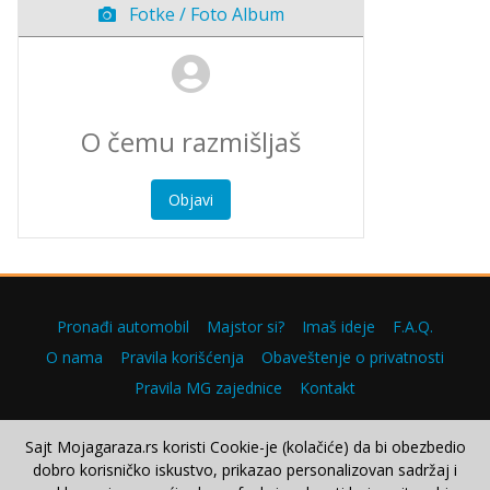
Fotke / Foto Album
Objavi
Pronađi automobil
Majstor si?
Imaš ideje
F.A.Q.
O nama
Pravila korišćenja
Obaveštenje o privatnosti
Pravila MG zajednice
Kontakt
Sajt Mojagaraza.rs koristi Cookie-je (kolačiće) da bi obezbedio
dobro korisničko iskustvo, prikazao personalizovan sadržaj i
Copyright © 2000–2026.