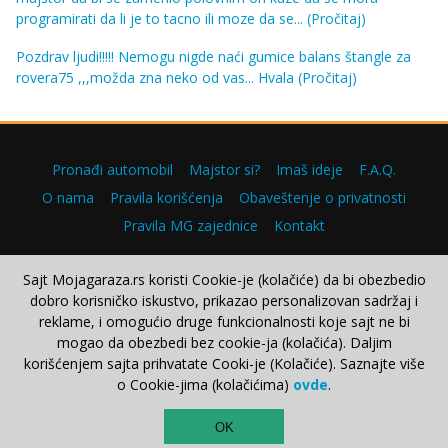
programirati da li je to tacno ili moze da se...
(Pročitaj)
Pozdrav ljudi!!!!! Nemogu nigde naći gumice balans štangle za
rovera75 ,,,možda zna neko od vas... Hvala
(Pročitaj)
Pronađi automobil
Majstor si?
Imaš ideje
F.A.Q.
O nama
Pravila korišćenja
Obaveštenje o privatnosti
Pravila MG zajednice
Kontakt
Sajt Mojagaraza.rs koristi Cookie-je (kolačiće) da bi obezbedio
dobro korisničko iskustvo, prikazao personalizovan sadržaj i
Copyright © 2000–2026.
reklame, i omogućio druge funkcionalnosti koje sajt ne bi
mogao da obezbedi bez cookie-ja (kolačića). Daljim
korišćenjem sajta prihvatate Cooki-je (Kolačiće). Saznajte više
o Cookie-jima (kolačićima)
ovde
.
TOP
OK