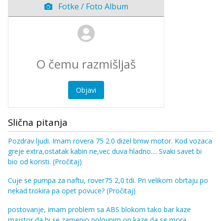
Fotke / Foto Album
Objavi
Slična pitanja
Pozdrav ljudi. Imam rovera 75 2.0 dizel bmw motor. Kod vozaca
greje extra,ostatak kabin ne,vec duva hladno.... Svaki savet bi
bio od koristi.
(Pročitaj)
Cuje se pumpa za naftu, rover75 2,0 tdi. Pri velikom obrtaju po
nekad trokira pa opet povuce?
(Pročitaj)
postovanje, imam problem sa ABS blokom tako bar kaze
majstor da bi se zamenio polovnim on kaze da se mora