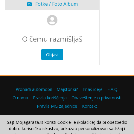
Fotke / Foto Album
Objavi
Pronađi automobil
Majstor si?
Imaš ideje
F.A.Q.
O nama
Pravila korišćenja
Obaveštenje o privatnosti
Pravila MG zajednice
Kontakt
Sajt Mojagaraza.rs koristi Cookie-je (kolačiće) da bi obezbedio
dobro korisničko iskustvo, prikazao personalizovan sadržaj i
Copyright © 2000–2026.