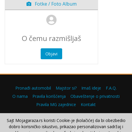
Fotke / Foto Album
Objavi
Pronađi automobil
Majstor si?
Imaš ideje
F.A.Q.
O nama
Pravila korišćenja
Obaveštenje o privatnosti
Pravila MG zajednice
Kontakt
Sajt Mojagaraza.rs koristi Cookie-je (kolačiće) da bi obezbedio
dobro korisničko iskustvo, prikazao personalizovan sadržaj i
Copyright © 2000–2026.