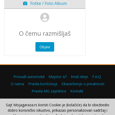
Fotke / Foto Album
Objavi
Pronađi automobil
Majstor si?
Imaš ideje
F.A.Q.
O nama
Pravila korišćenja
Obaveštenje o privatnosti
Pravila MG zajednice
Kontakt
Sajt Mojagaraza.rs koristi Cookie-je (kolačiće) da bi obezbedio
dobro korisničko iskustvo, prikazao personalizovan sadržaj i
Copyright © 2000–2026.