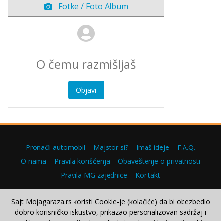
Fotke / Foto Album
Objavi
Pronađi automobil
Majstor si?
Imaš ideje
F.A.Q.
O nama
Pravila korišćenja
Obaveštenje o privatnosti
Pravila MG zajednice
Kontakt
Sajt Mojagaraza.rs koristi Cookie-je (kolačiće) da bi obezbedio
dobro korisničko iskustvo, prikazao personalizovan sadržaj i
Copyright © 2000–2026.