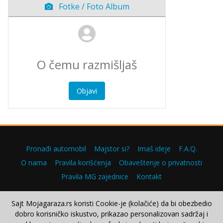
Fotke / Foto Album
Objavi
Pronađi automobil
Majstor si?
Imaš ideje
F.A.Q.
O nama
Pravila korišćenja
Obaveštenje o privatnosti
Pravila MG zajednice
Kontakt
Sajt Mojagaraza.rs koristi Cookie-je (kolačiće) da bi obezbedio
dobro korisničko iskustvo, prikazao personalizovan sadržaj i
Copyright © 2000–2026.