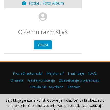
Fotke / Foto Album
Objavi
Pronađi automobil
Majstor si?
Imaš ideje
F.A.Q.
O nama
Pravila korišćenja
Obaveštenje o privatnosti
Pravila MG zajednice
Kontakt
Sajt Mojagaraza.rs koristi Cookie-je (kolačiće) da bi obezbedio
dobro korisničko iskustvo, prikazao personalizovan sadržaj i
Copyright © 2000–2026.