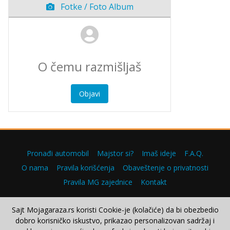
Fotke / Foto Album
Objavi
Pronađi automobil
Majstor si?
Imaš ideje
F.A.Q.
O nama
Pravila korišćenja
Obaveštenje o privatnosti
Pravila MG zajednice
Kontakt
Sajt Mojagaraza.rs koristi Cookie-je (kolačiće) da bi obezbedio
dobro korisničko iskustvo, prikazao personalizovan sadržaj i
Copyright © 2000–2026.