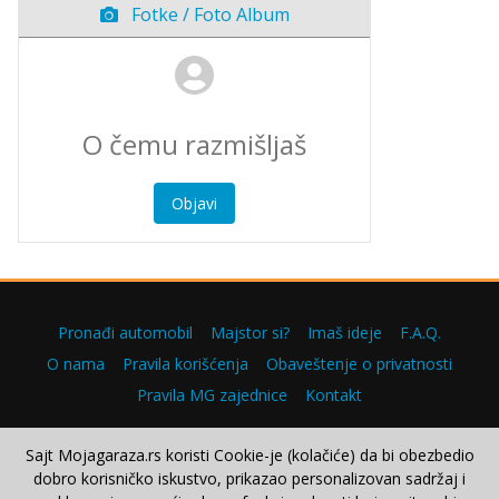
Fotke / Foto Album
Objavi
Pronađi automobil
Majstor si?
Imaš ideje
F.A.Q.
O nama
Pravila korišćenja
Obaveštenje o privatnosti
Pravila MG zajednice
Kontakt
Sajt Mojagaraza.rs koristi Cookie-je (kolačiće) da bi obezbedio
dobro korisničko iskustvo, prikazao personalizovan sadržaj i
Copyright © 2000–2026.