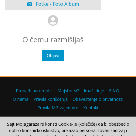
Fotke / Foto Album
Objavi
Pronađi automobil
Majstor si?
Imaš ideje
F.A.Q.
O nama
Pravila korišćenja
Obaveštenje o privatnosti
Pravila MG zajednice
Kontakt
Sajt Mojagaraza.rs koristi Cookie-je (kolačiće) da bi obezbedio
dobro korisničko iskustvo, prikazao personalizovan sadržaj i
Copyright © 2000–2026.