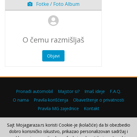
Fotke / Foto Album
Objavi
Pronađi automobil
Majstor si?
Imaš ideje
F.A.Q.
O nama
Pravila korišćenja
Obaveštenje o privatnosti
Pravila MG zajednice
Kontakt
Sajt Mojagaraza.rs koristi Cookie-je (kolačiće) da bi obezbedio
dobro korisničko iskustvo, prikazao personalizovan sadržaj i
Copyright © 2000–2026.