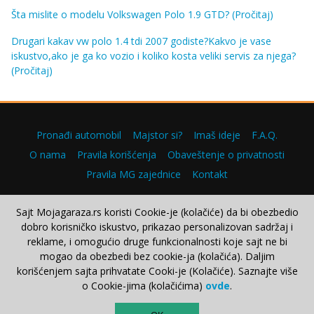
Šta mislite o modelu Volkswagen Polo 1.9 GTD?
(Pročitaj)
Drugari kakav vw polo 1.4 tdi 2007 godiste?Kakvo je vase
iskustvo,ako je ga ko vozio i koliko kosta veliki servis za njega?
(Pročitaj)
Pronađi automobil
Majstor si?
Imaš ideje
F.A.Q.
O nama
Pravila korišćenja
Obaveštenje o privatnosti
Pravila MG zajednice
Kontakt
Sajt Mojagaraza.rs koristi Cookie-je (kolačiće) da bi obezbedio
dobro korisničko iskustvo, prikazao personalizovan sadržaj i
Copyright © 2000–2026.
reklame, i omogućio druge funkcionalnosti koje sajt ne bi
mogao da obezbedi bez cookie-ja (kolačića). Daljim
korišćenjem sajta prihvatate Cooki-je (Kolačiće). Saznajte više
o Cookie-jima (kolačićima)
ovde
.
TOP