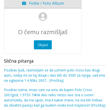
Fotke / Foto Album
Objavi
Slična pitanja
Pozdrav ljudi, razmisljam se da uzmem polo cross kao drugi
auto, svidja mi se taj dizajn i dao bih do 3500 za njega, sad ima
na oglasima 1.4 80ks 2007...
(Pročitaj)
Pozdrav svima. Imao sam na umu da kupim Polo Cross
2007god, 1.9TDI 74kW Ako neko nesto vise zna o ovom
automobilu, da me uputi, ima li kakve mane, na sta bih trebao
da obratim paznju kad ga budem vodio kod majstora?
(Pročitaj)