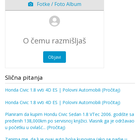
Fotke / Foto Album
Objavi
Slična pitanja
Honda Civic 1.8 vvti 4D ES | Polovni Automobili
(Pročitaj)
Honda Civic 1.8 vvti 4D ES | Polovni Automobili
(Pročitaj)
Planiram da kupim Hondu Civic Sedan 1.8 VTec 2006. godište sa
pređenih 138,000km po servisnoj knjižici. Vlasnik ga je održavao
u početku u ovlašć...
(Pročitaj)
Zanima me, da li je ovaj auto bolja kupovina (ako se nadje u