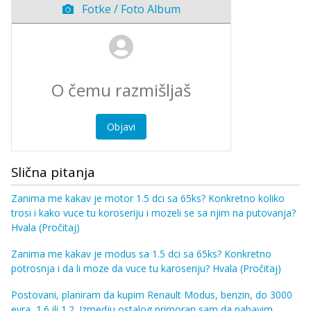
Fotke / Foto Album
Objavi
Slična pitanja
Zanima me kakav je motor 1.5 dci sa 65ks? Konkretno koliko
trosi i kako vuce tu koroseriju i mozeli se sa njim na putovanja?
Hvala
(Pročitaj)
Zanima me kakav je modus sa 1.5 dci sa 65ks? Konkretno
potrosnja i da li moze da vuce tu karoseriju? Hvala
(Pročitaj)
Postovani, planiram da kupim Renault Modus, benzin, do 3000
evra, 1.6 ili 1.2. Izmedju ostalog primoran sam da nabavim