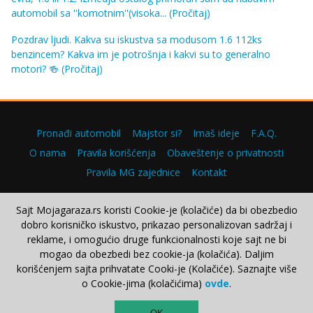
automobil sa ''komotnim''(visoka...
(Pročitaj)
Pozdrav ljudi. Kakva su iskustva sa modusom 1.6 112ks
benzincem? Kakva im je potrošnja i kakvi su to generalno
motori? 🍻
(Pročitaj)
Pronađi automobil
Majstor si?
Imaš ideje
F.A.Q.
O nama
Pravila korišćenja
Obaveštenje o privatnosti
Pravila MG zajednice
Kontakt
Sajt Mojagaraza.rs koristi Cookie-je (kolačiće) da bi obezbedio
dobro korisničko iskustvo, prikazao personalizovan sadržaj i
Copyright © 2000–2026.
reklame, i omogućio druge funkcionalnosti koje sajt ne bi
mogao da obezbedi bez cookie-ja (kolačića). Daljim
korišćenjem sajta prihvatate Cooki-je (Kolačiće). Saznajte više
o Cookie-jima (kolačićima)
ovde
.
TOP