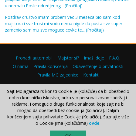
u normalu.Posle odredjenog...
(Pročitaj)
Pozdrav društvo imam probem vec 3 meseca bio sam kod
majstora i sve trosi mi vodu nema nigde da pusta sve super
zamenio sam mu sve moguce cevke te...
(Pročitaj)
Pronađi automobil
Majstor si?
Imaš ideje
F.A.Q.
O nama
Pravila korišćenja
Obaveštenje o privatnosti
Pravila MG zajednice
Kontakt
Sajt Mojagaraza.rs koristi Cookie-je (kolačiće) da bi obezbedio
dobro korisničko iskustvo, prikazao personalizovan sadržaj i
Copyright © 2000–2026.
reklame, i omogućio druge funkcionalnosti koje sajt ne bi
mogao da obezbedi bez cookie-ja (kolačića). Daljim
korišćenjem sajta prihvatate Cooki-je (Kolačiće). Saznajte više
o Cookie-jima (kolačićima)
ovde
.
TOP