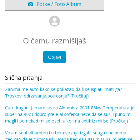
Fotke / Foto Album
Objavi
Slična pitanja
Zanima me auto kako se pokazao,da li se isplati imati ga?
Troskovi odrzavanja,potrosnja?
(Pročitaj)
Cao drugari :) Imam seata Alhambra 2001 85kw Temperatura je
super na 90c i dobro greje al soferka nece da se suši i puno mi
magli i po nekad mi se oseti u kolima antifriz mirise
(Pročitaj)
Vozim seat alhambru i u toku voznje izgubi snagu i ne prima
gad,kao da je turbina iskljucena.Kad ga ugasim i upalim,vrati se