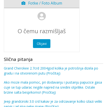
Fotke / Foto Album
Objavi
Slična pitanja
Grand Cherokee 2.7crd 2004god kolika je potrošnja dizela po
gradu i na otvorenom putu
(Pročitaj)
Ako moze mala pomoc, pri dodavanju i pustanju papucice gasa
cuje se tup udarac negde napred na sredini otprilike. Ostale
brzine salta besprkorno!
(Pročitaj)
Jeep grandciroki 3.0 crd kakav je za odrzavanje kolko izlazi veliki
servis i jel ima neke mane
(Pročitaj)