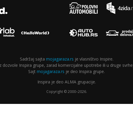
Sadržaj sajta
mojagaraza.rs
je vlasništvo Inspire.
ozvole Inspira grupe, zarad komercijalne upotrebe ili u druge svrhe,
Sajt
mojagaraza.rs
je deo Inspira grupe.
Inspira je deo ALMA grupacije.
Copyright © 2000–2026.