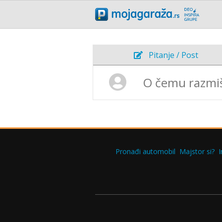
Pitanje / Post
Pronađi automobil
Majstor si?
I