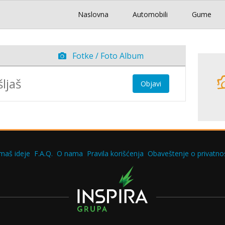
Naslovna
Automobili
Gume
Fotke / Foto Album
Objavi
maš ideje
F.A.Q.
O nama
Pravila korišćenja
Obaveštenje o privatnos