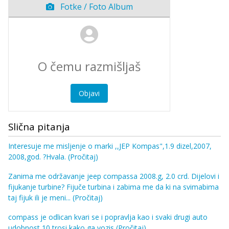
Fotke / Foto Album
Objavi
Slična pitanja
Interesuje me misljenje o marki ,,JEP Kompas",1.9 dizel,2007,
2008,god. ?Hvala.
(Pročitaj)
Zanima me održavanje jeep compassa 2008.g, 2.0 crd. Dijelovi i
fijukanje turbine? Fijuče turbina i zabima me da ki na svimabima
taj fijuk ili je meni...
(Pročitaj)
compass je odlican kvari se i popravlja kao i svaki drugi auto
udobnost 10 trosi kako ga vozis
(Pročitaj)