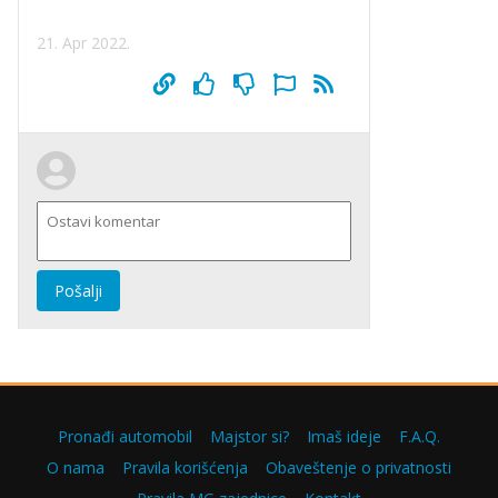
21. Apr 2022.
Pošalji
Pronađi automobil
Majstor si?
Imaš ideje
F.A.Q.
O nama
Pravila korišćenja
Obaveštenje o privatnosti