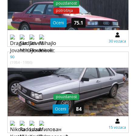
pouzdanost
potrošnja
75.1
Oceni
30 vozaca
90
(1984 - 1986)
pouzdanost
84
Oceni
15 vozaca