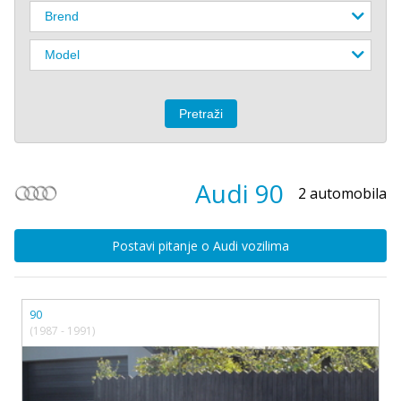
Audi
90
2 automobila
Postavi pitanje o Audi vozilima
90
(1987 - 1991)