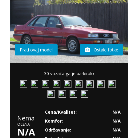
Prati ovaj model
Ostale fotke
30 vozača ga je parkiralo
Cena/Kvalitet:
N/A
Nema
Komfor:
N/A
OCENA
N/A
Održavanje:
N/A