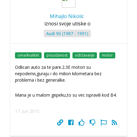
Mihajlo Nikolic
iznosi svoje utiske o
Audi 90 (1987 - 1991)
cena/kvalitet
pouzdanost
održavanje
motor
Odlican auto za te pare.2.3E motori su
nepoderivi,guraju i do milion kilometara bez
problema i bez generalke.
Mana je u malom gepeku,to su vec ispravili kod B4.
17. Jun 2015.