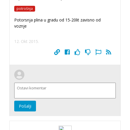
potrošnja
Potorsnja plina u gradu od 15-20lit zavisno od
voznje
12. Okt 2015.
Pošalji