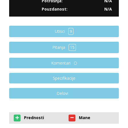
Potrošnja:
N/A
Pouzdanost:
N/A
Utisci
9
Pitanja
15
Komentari
Specifikacije
Delovi
Prednosti
Mane