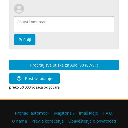
Pošalji
Pročitaj sve utiske za Audi 90 (87-91)
Postavi pitanje
preko 50.000 vozača odgovara
Pronađi automobil
Majstor si?
Imaš ideje
F.A.Q.
O nama
Pravila korišćenja
Obaveštenje o privatnosti