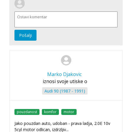
Pošalji
Marko Djakovic
iznosi svoje utiske o
Audi 90 (1987 - 1991)
pouzdanost
komfor
motor
Jako pouzdan auto, udoban - prava ladja, 2.0E 10v
5cyl motor odlican, izdrzljiv...