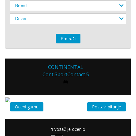
CONTINENTAL
ContiSportContact 5
Oceni gumu
Postavi pitanje
1
vozač je ocenio