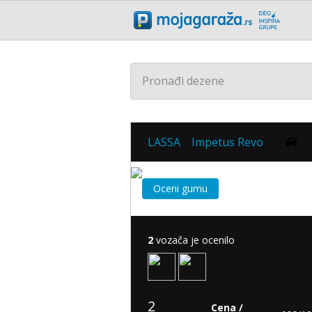
Pronađi dezene
LASSA
Impetus Revo
Oceni gumu
2
vozača je ocenilo
2
Cena /