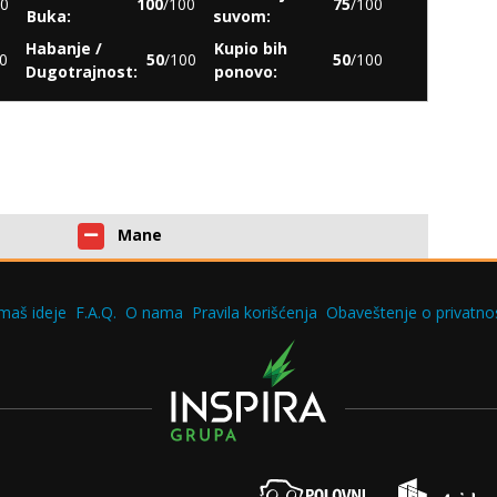
00
100
/100
75
/100
Buka:
suvom:
Habanje /
Kupio bih
0
50
/100
50
/100
Dugotrajnost:
ponovo:
Mane
maš ideje
F.A.Q.
O nama
Pravila korišćenja
Obaveštenje o privatnos