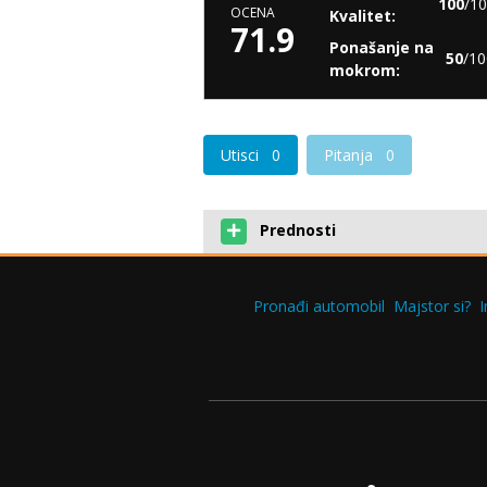
100
/1
OCENA
Kvalitet:
71.9
Ponašanje na
50
/10
mokrom:
Utisci
0
Pitanja
0
Prednosti
Pronađi automobil
Majstor si?
I