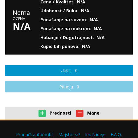
Cena / Kvalitet:
N/A
Udobnost / Buka:
N/A
Nema
OCENA
Ponašanje na suvom:
N/A
N/A
Ponašanje na mokrom:
N/A
Habanje / Dugotrajnost:
N/A
Kupio bih ponovo:
N/A
Utisci
0
Pitanja
0
Prednosti
Mane
Pronađi automobil
Majstor si?
Imaš ideje
F.A.Q.