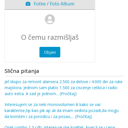
Fotke / Foto Album
Objavi
Slična pitanja
Jel skupo za remont alansera 2.500 za delove i 4.000 din za ruke
majstora. Jednom sam platio 1.500 za ciscenje cetkica i radio
auto extra. A sad je jednom...
(Pročitaj)
Interesujem se za neki monovolumen ili kako se vac
karakterise,tip kao pik ap ali da imam sedista pozadi,da mogu
da koristim i za porodicu i za posao,...
(Pročitaj)
Opel combo 1.3 cdti, interesuje me kvalitet, kvari li se i cena