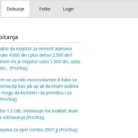
Diskusije
Fotke
Login
pitanja
realno da majstor za remont alansera
uke 4.000 din i plus delovi 2.500 din?
dnom mi je majstor uzeo 1.500 din, uzeo
io...
(Pročitaj)
em se za neki monovolumen ili kako se
terise,tip kao pik ap ali da imam sedista
 mogu da koristim i za porodicu i za
(Pročitaj)
o 1.3 cdti, interesuje me kvalitet, kvari
ena održavanja
(Pročitaj)
gepeka za opel combo 2007 g
(Pročitaj)