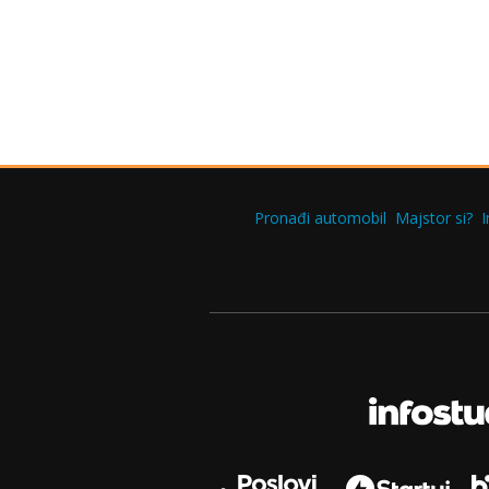
Pronađi automobil
Majstor si?
I