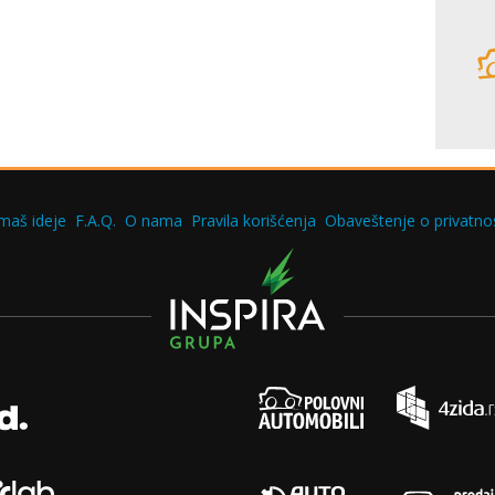
maš ideje
F.A.Q.
O nama
Pravila korišćenja
Obaveštenje o privatnos