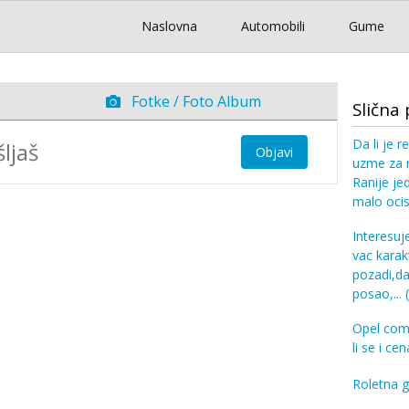
Naslovna
Automobili
Gume
Fotke / Foto Album
Slična 
Da li je 
Objavi
uzme za r
Ranije je
malo ocist
Interesuj
vac karak
pozadi,da
posao,...
Opel comb
li se i c
Roletna 