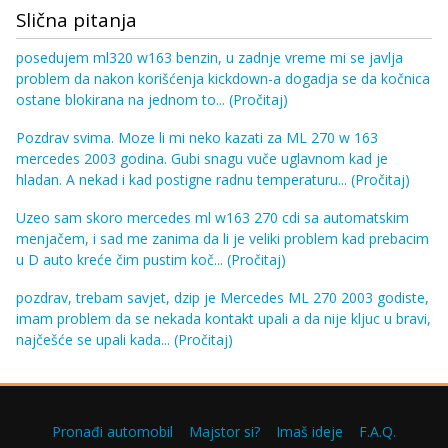
Slična pitanja
posedujem ml320 w163 benzin, u zadnje vreme mi se javlja
problem da nakon korišćenja kickdown-a dogadja se da kočnica
ostane blokirana na jednom to...
(Pročitaj)
Pozdrav svima. Moze li mi neko kazati za ML 270 w 163
mercedes 2003 godina. Gubi snagu vuče uglavnom kad je
hladan. A nekad i kad postigne radnu temperaturu...
(Pročitaj)
Uzeo sam skoro mercedes ml w163 270 cdi sa automatskim
menjačem, i sad me zanima da li je veliki problem kad prebacim
u D auto kreće čim pustim koč...
(Pročitaj)
pozdrav, trebam savjet, dzip je Mercedes ML 270 2003 godiste,
imam problem da se nekada kontakt upali a da nije kljuc u bravi,
najčešće se upali kada...
(Pročitaj)
Pronađi automobil
Majstor si?
Imaš ideje
F.A.Q.