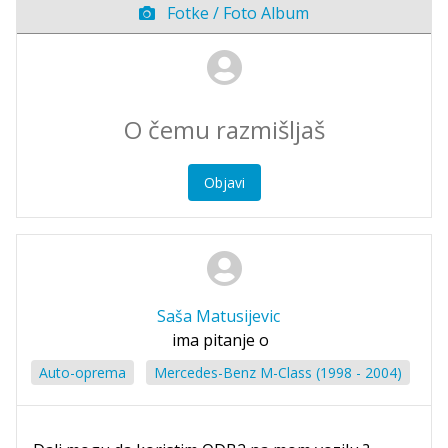
Fotke / Foto Album
Objavi
Saša Matusijevic
ima pitanje o
Auto-oprema
Mercedes-Benz M-Class (1998 - 2004)