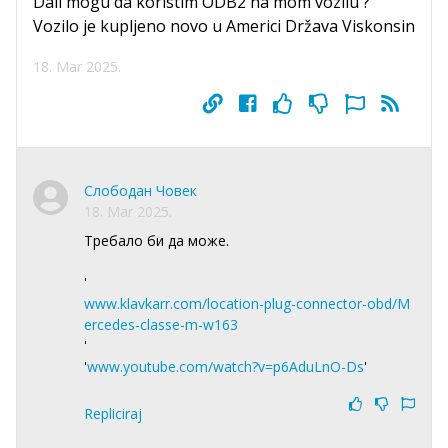
Dali mogu da koristim ODB2 na mom vozilu ?
Vozilo je kupljeno novo u Americi Država Viskonsin
18. Mar 2025.
Слободан Човек
18. Mar 2025.
Требало би да може.
'
www.klavkarr.com/location-plug-connector-obd/M
ercedes-classe-m-w163
'
'
www.youtube.com/watch?v=p6AduLnO-Ds
'
Repliciraj