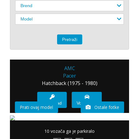
AMC
Pacer
Hatchback (1975 - 1980)
Imam sad
Vozio sam
Prati ovaj model
Ostale fotke
10 vozača ga je parkiralo