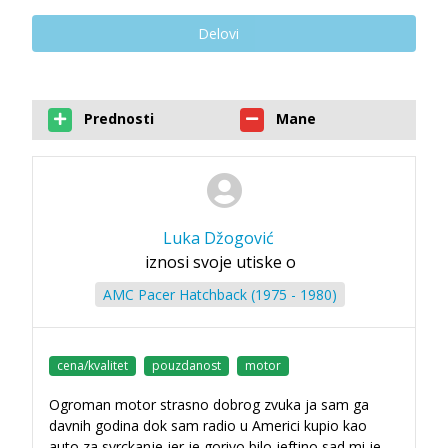
Delovi
Prednosti
Mane
Luka Džogović
iznosi svoje utiske o
AMC Pacer Hatchback (1975 - 1980)
cena/kvalitet
pouzdanost
motor
Ogroman motor strasno dobrog zvuka ja sam ga
davnih godina dok sam radio u Americi kupio kao
auto za svrckanje jer je gorivo bilo jeftino sad mi je