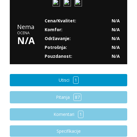
Cena/Kvalitet:
N/A
Nema
Komfor:
N/A
OCENA
N/A
Održavanje:
N/A
Potrošnja:
N/A
Pouzdanost:
N/A
Utisci
1
Pitanja
87
Komentari
1
Specifikacije