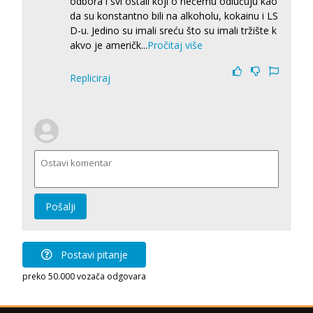
odbora i svi ostali koji o nečemu odlučuju kao
da su konstantno bili na alkoholu, kokainu i LS
D-u. Jedino su imali sreću što su imali tržište k
akvo je američk
...
Pročitaj više
Repliciraj
Pošalji
Postavi pitanje
preko 50.000 vozača odgovara