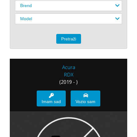
Acura
RDX
(2019 - )
Imam sad
Vozio sam