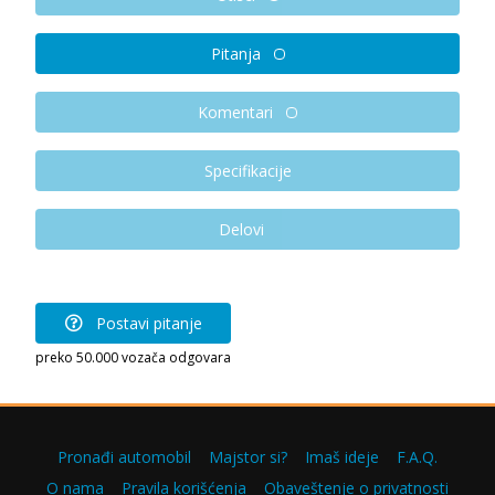
Pitanja
Komentari
Specifikacije
Delovi
Postavi pitanje
preko 50.000 vozača odgovara
Pronađi automobil
Majstor si?
Imaš ideje
F.A.Q.
O nama
Pravila korišćenja
Obaveštenje o privatnosti