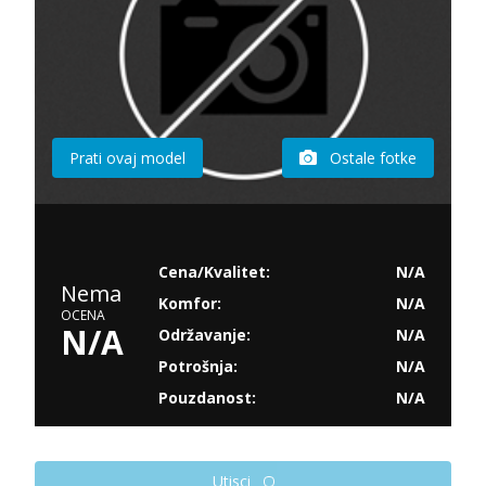
Prati ovaj model
Ostale fotke
Cena/Kvalitet:
N/A
Nema
Komfor:
N/A
OCENA
N/A
Održavanje:
N/A
Potrošnja:
N/A
Pouzdanost:
N/A
Utisci