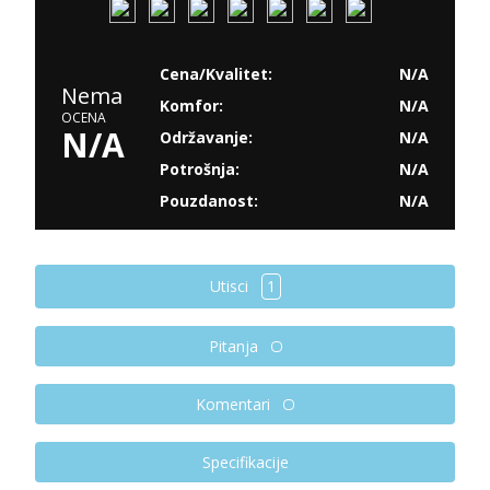
Cena/Kvalitet:
N/A
Nema
Komfor:
N/A
OCENA
N/A
Održavanje:
N/A
Potrošnja:
N/A
Pouzdanost:
N/A
Utisci
1
Pitanja
Komentari
Specifikacije