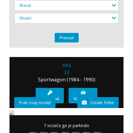
Alfa
33
Sportwagon (1984 - 1990)
Imam sad
Vozio sam
Prati ovaj model
Ostale fotke
7 vozača ga je parkiralo