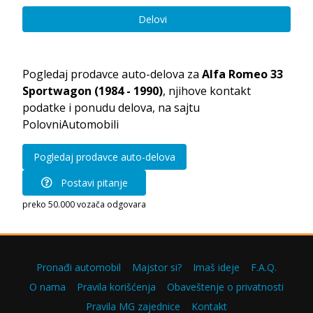
Delovi
Pogledaj prodavce auto-delova za
Alfa Romeo 33
Sportwagon (1984 - 1990)
, njihove kontakt
podatke i ponudu delova, na sajtu
PolovniAutomobili
Pogledaj prodavce auto-delova
Postavi pitanje
preko 50.000 vozača odgovara
Pronađi automobil
Majstor si?
Imaš ideje
F.A.Q.
O nama
Pravila korišćenja
Obaveštenje o privatnosti
Pravila MG zajednice
Kontakt