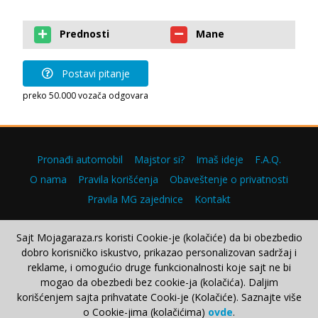
Prednosti
Mane
Postavi pitanje
preko 50.000 vozača odgovara
Pronađi automobil
Majstor si?
Imaš ideje
F.A.Q.
O nama
Pravila korišćenja
Obaveštenje o privatnosti
Pravila MG zajednice
Kontakt
Sajt Mojagaraza.rs koristi Cookie-je (kolačiće) da bi obezbedio
dobro korisničko iskustvo, prikazao personalizovan sadržaj i
Copyright © 2000–2026.
reklame, i omogućio druge funkcionalnosti koje sajt ne bi
mogao da obezbedi bez cookie-ja (kolačića). Daljim
korišćenjem sajta prihvatate Cooki-je (Kolačiće). Saznajte više
o Cookie-jima (kolačićima)
ovde
.