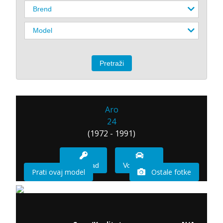
Aro
24
(1972 - 1991)
Imam sad
Vozio sam
Prati ovaj model
Ostale fotke