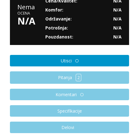
Cena/Kvalitet:
N/A
Nema
Komfor:
N/A
OCENA
N/A
Održavanje:
N/A
Potrošnja:
N/A
Pouzdanost:
N/A
Utisci
Pitanja
2
Komentari
Specifikacije
Delovi