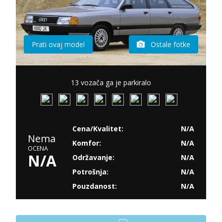
Prati ovaj model
Ostale fotke
13 vozača ga je parkiralo
Cena/Kvalitet:
N/A
Nema
Komfor:
N/A
OCENA
N/A
Održavanje:
N/A
Potrošnja:
N/A
Pouzdanost:
N/A