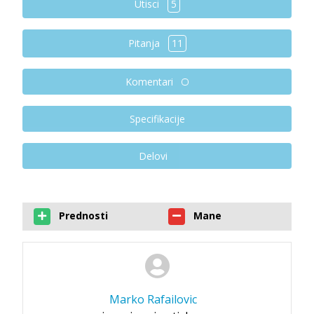
Utisci
5
Pitanja
11
Komentari
Specifikacije
Delovi
Prednosti
Mane
Marko Rafailovic