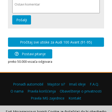
Pošalji
Pročitaj sve utiske za Audi 100 Avant (91-95)
Postavi pitanje
preko 50.000 vozača odgovara
Pronađi automobil
Majstor si?
Imaš ideje
F.A.Q.
O nama
Pravila korišćenja
Obaveštenje o privatnosti
Pravila MG zajednice
Kontakt
Sajt Mojagaraza.rs koristi Cookie-je (kolačiće) da bi obezbedio