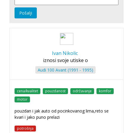
Pošalji
Ivan Nikolic
iznosi svoje utiske o
Audi 100 Avant (1991 - 1995)
cena/kvalitet
pouzdanost
održavanje
komfor
motor
pouzdan i jak auto od pocinkovanog lima,reto se
kvari i jako puno prelazi
potrošnja