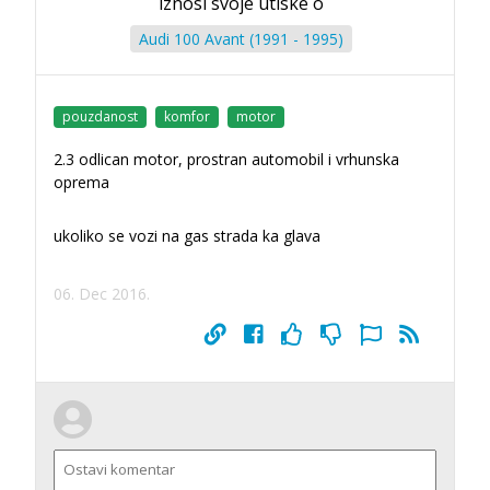
iznosi svoje utiske o
Audi 100 Avant (1991 - 1995)
pouzdanost
komfor
motor
2.3 odlican motor, prostran automobil i vrhunska
oprema
ukoliko se vozi na gas strada ka glava
06. Dec 2016.