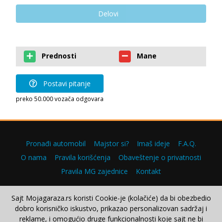
Delovi
Prednosti
Mane
Postavi pitanje
preko 50.000 vozača odgovara
Pronađi automobil
Majstor si?
Imaš ideje
F.A.Q.
O nama
Pravila korišćenja
Obaveštenje o privatnosti
Pravila MG zajednice
Kontakt
Sajt Mojagaraza.rs koristi Cookie-je (kolačiće) da bi obezbedio
dobro korisničko iskustvo, prikazao personalizovan sadržaj i
Copyright © 2000–2026.
reklame, i omogućio druge funkcionalnosti koje sajt ne bi