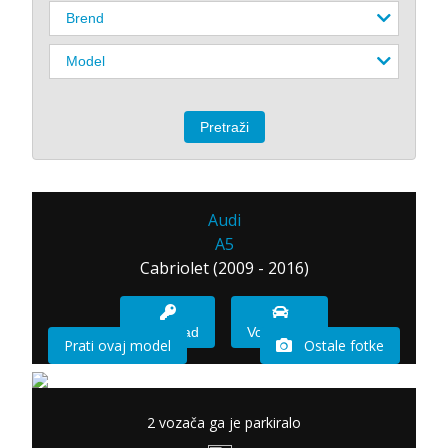
Audi
A5
Cabriolet (2009 - 2016)
Imam sad
Vozio sam
Prati ovaj model
Ostale fotke
2 vozača ga je parkiralo