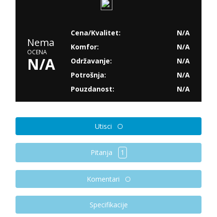
Cena/Kvalitet:
N/A
Nema
Komfor:
N/A
OCENA
N/A
Održavanje:
N/A
Potrošnja:
N/A
Pouzdanost:
N/A
Utisci
Pitanja
1
Komentari
Specifikacije