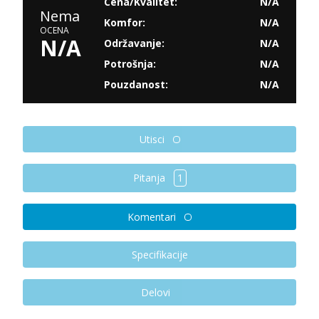
Cena/Kvalitet:
N/A
Nema
Komfor:
N/A
OCENA
N/A
Održavanje:
N/A
Potrošnja:
N/A
Pouzdanost:
N/A
Utisci
Pitanja
1
Komentari
Specifikacije
Delovi