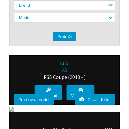
Audi
A5
RS5 Coupe (2018 - )
Imam sad
Vozio sam
Prati ovaj model
Ostale fotke