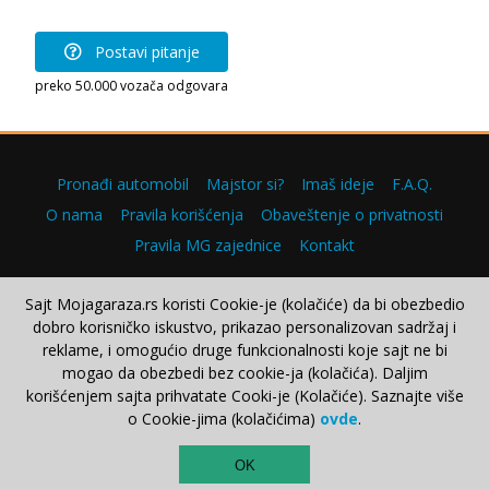
Postavi pitanje
preko 50.000 vozača odgovara
Pronađi automobil
Majstor si?
Imaš ideje
F.A.Q.
O nama
Pravila korišćenja
Obaveštenje o privatnosti
Pravila MG zajednice
Kontakt
Sajt Mojagaraza.rs koristi Cookie-je (kolačiće) da bi obezbedio
dobro korisničko iskustvo, prikazao personalizovan sadržaj i
Copyright © 2000–2026.
reklame, i omogućio druge funkcionalnosti koje sajt ne bi
mogao da obezbedi bez cookie-ja (kolačića). Daljim
korišćenjem sajta prihvatate Cooki-je (Kolačiće). Saznajte više
o Cookie-jima (kolačićima)
ovde
.
TOP
OK