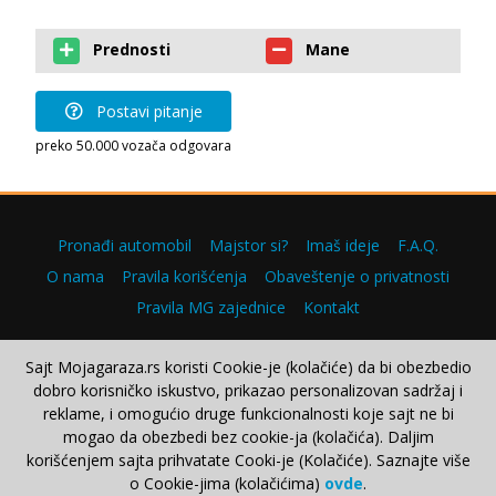
Prednosti
Mane
Postavi pitanje
preko 50.000 vozača odgovara
Pronađi automobil
Majstor si?
Imaš ideje
F.A.Q.
O nama
Pravila korišćenja
Obaveštenje o privatnosti
Pravila MG zajednice
Kontakt
Sajt Mojagaraza.rs koristi Cookie-je (kolačiće) da bi obezbedio
dobro korisničko iskustvo, prikazao personalizovan sadržaj i
Copyright © 2000–2026.
reklame, i omogućio druge funkcionalnosti koje sajt ne bi
mogao da obezbedi bez cookie-ja (kolačića). Daljim
korišćenjem sajta prihvatate Cooki-je (Kolačiće). Saznajte više
o Cookie-jima (kolačićima)
ovde
.