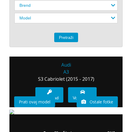
Audi
A3
S3 Cabriolet (2015 - 2017)
Imam sad
Vozio sam
Prati ovaj model
Ostale fotke