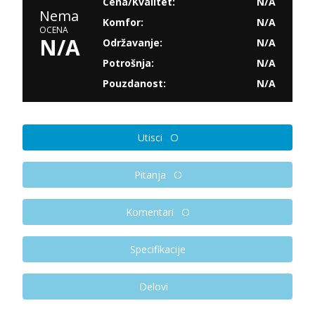
Cena/Kvalitet:
N/A
Nema
Komfor:
N/A
OCENA
N/A
Održavanje:
N/A
Potrošnja:
N/A
Pouzdanost:
N/A
Utisci
Pitanja
Komentari
Specifikacije
Delovi