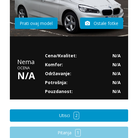
Prati ovaj model
Ostale fotke
Cena/Kvalitet:
N/A
Nema
Komfor:
N/A
OCENA
N/A
Održavanje:
N/A
Potrošnja:
N/A
Pouzdanost:
N/A
Utisci
2
Pitanja
1