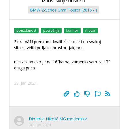
iznosi svoje utiske o
BMW 2-Series Gran Tourer (2016 - )
pouzdanost
potrošnja
komfor
motor
Extra VAN premium, kvalitet se oseti na svakoj
sitnici, veliki prtljazni prostor, jak, brz...
nestabilan ako je na 16"kama, zamenio sam za 17"
druga prica...
29. Jan 2021.
Dimitrije Nikolić MG moderator
30. Jan 2021.