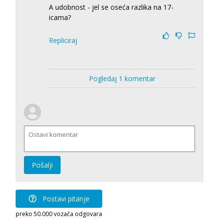
A udobnost - jel se oseća razlika na 17-
icama?
Repliciraj
Pogledaj 1 komentar
Pošalji
Postavi pitanje
preko 50.000 vozača odgovara