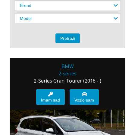
BMW
2-series
2-Series Gran Tourer (2016 - )
Imam sad
Vozio sam