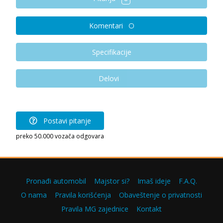
Komentari
Specifikacije
Delovi
Postavi pitanje
preko 50.000 vozača odgovara
Pronađi automobil
Majstor si?
Imaš ideje
F.A.Q.
O nama
Pravila korišćenja
Obaveštenje o privatnosti
Pravila MG zajednice
Kontakt