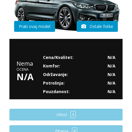
Prati ovaj model
Ostale fotke
Cena/Kvalitet:
N/A
Nema
Komfor:
N/A
OCENA
N/A
Održavanje:
N/A
Potrošnja:
N/A
Pouzdanost:
N/A
Utisci
3
Pitanja
8