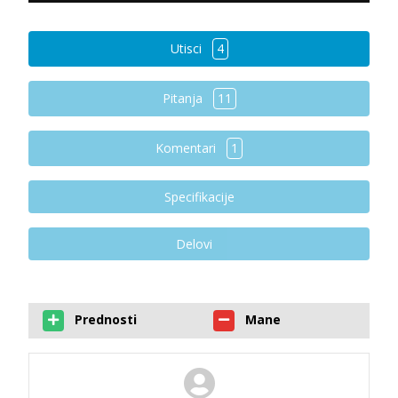
Utisci
4
Pitanja
11
Komentari
1
Specifikacije
Delovi
Prednosti
Mane