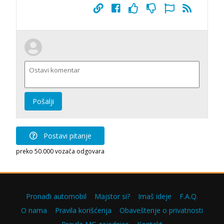
Pošalji
Postavi pitanje
preko 50.000 vozača odgovara
Pronađi automobil
Majstor si?
Imaš ideje
F.A.Q.
O nama
Pravila korišćenja
Obaveštenje o privatnosti