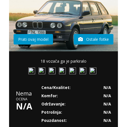
Prati ovaj model
Ostale fotke
18 vozača ga je parkiralo
Cena/Kvalitet:
N/A
Nema
Komfor:
N/A
OCENA
N/A
Održavanje:
N/A
Potrošnja:
N/A
Pouzdanost:
N/A