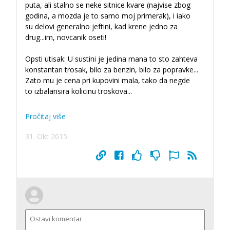
puta, ali stalno se neke sitnice kvare (najvise zbog
godina, a mozda je to samo moj primerak), i iako
su delovi generalno jeftini, kad krene jedno za
drug
...
im, novcanik oseti!
Opsti utisak: U sustini je jedina mana to sto zahteva
konstantan trosak, bilo za benzin, bilo za popravke...
Zato mu je cena pri kupovini mala, tako da negde
to izbalansira kolicinu troskova...
Pročitaj više
31. Okt 2015.