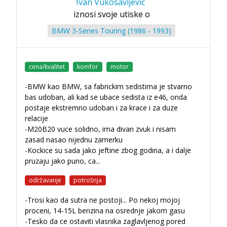
Ivan Vukosavljević
iznosi svoje utiske o
BMW 3-Series Touring (1986 - 1993)
cena/kvalitet
komfor
motor
-BMW kao BMW, sa fabrickim sedistima je stvarno
bas udoban, ali kad se ubace sedista iz e46, onda
postaje ekstremno udoban i za krace i za duze
relacije
-M20B20 vuce solidno, ima divan zvuk i nisam
zasad nasao nijednu zamerku
-Kockice su sada jako jeftine zbog godina, a i dalje
pruzaju jako puno, ca
...
održavanje
potrošnja
-Trosi kao da sutra ne postoji... Po nekoj mojoj
proceni, 14-15L benzina na osrednje jakom gasu
-Tesko da ce ostaviti vlasnika zaglavljenog pored