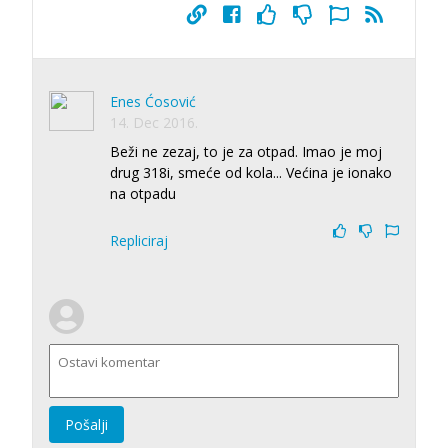
Enes Ćosović
14. Dec 2016.
Beži ne zezaj, to je za otpad. Imao je moj
drug 318i, smeće od kola... Većina je ionako
na otpadu
Repliciraj
Pošalji