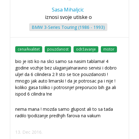
Sasa Mihaljcic
iznosi svoje utiske o
BMW 3-Series Touring (1986 - 1993)
cena/kvalitet
pouzdanost
održavanje
motor
bio je isti ko na slici samo sa nasim tablama! 4
godine vozhje bez ulaganja!naravno servisi i dobro
ulje! da 6 cilindera 2 l! sto se tice pouzdanosti !
mnogo jak auto limarski ! da je potrosac pa i nije !
koliko gasa toliko i potrosnje! preporucio bih ga ali
ispod 6 cilindra !ne
nema mana ! mozda samo glupost ali to sa tada
radilo !podizanje predhjih farova na vakum
13. Dec 2016.