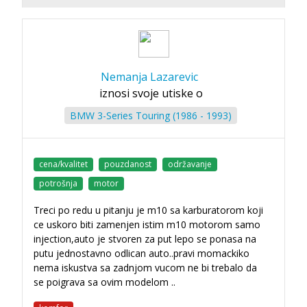
Nemanja Lazarevic
iznosi svoje utiske o
BMW 3-Series Touring (1986 - 1993)
cena/kvalitet
pouzdanost
održavanje
potrošnja
motor
Treci po redu u pitanju je m10 sa karburatorom koji
ce uskoro biti zamenjen istim m10 motorom samo
injection,auto je stvoren za put lepo se ponasa na
putu jednostavno odlican auto..pravi momackiko
nema iskustva sa zadnjom vucom ne bi trebalo da
se poigrava sa ovim modelom ..