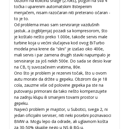
obziom na količinu snage (270ks), pogon na sva 4
točka i uparenim automatskim 8stepenim
menjačem, nisam razočaran niti preterano očaran -
to je to.
Od problema imao sam servisranje vazdušnih
jastuk
...
a (ogibljenja) pozadi sa kompresorom, što
je koštalo nešto preko 1.000e, takođe servis male
turbine koja u većini slučajeva kod ovog BiTurbo
modela prva krene da "slini" je izašao oko 400e,
mali servis i par zamena drugih stavki napumpalo je
servsiranje za još nekih 500e. Do sada se desio kvar
na CB, tj suvozačevim vratima, 80e.
Ono što je problem je rezervni točak, što u ovom
autu morate da držite u gepeku. Obzirom da je 18
cola, zauzme više od polovine gepeka pa ste na
putovanju primorani da tako nešto kompenzujete
na zadnju klupu ili smanjeni tovarni prostor u
gepeku.
Najveći problem je majstor, u Subotici, svega 2, ni
jedan oficijalni serviser, niti neki posebni poznavaoci
BMW-a. Mogu lepo da odrade, ali uglavnom košta
za 30-50% skuplje nego u NS ili BG-u.