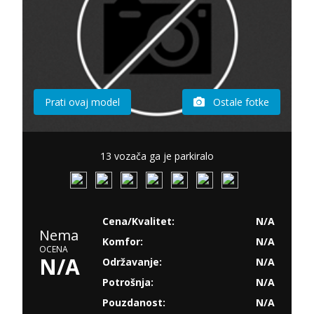
Prati ovaj model
Ostale fotke
13 vozača ga je parkiralo
Cena/Kvalitet:
N/A
Nema
Komfor:
N/A
OCENA
N/A
Održavanje:
N/A
Potrošnja:
N/A
Pouzdanost:
N/A