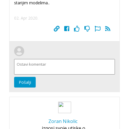
starijim modelima..
02. Apr 2020.
Pošalji
Zoran Nikolic
iznosi svoje utiske o