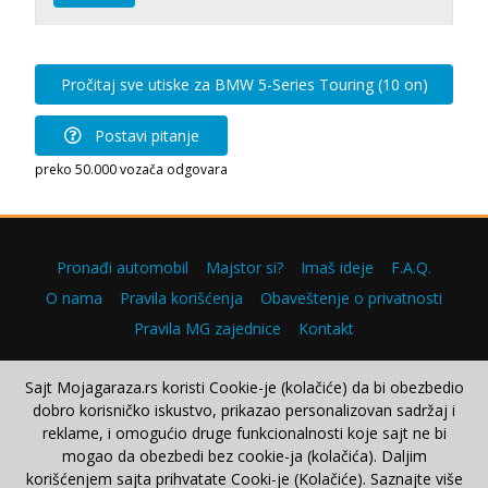
Pročitaj sve utiske za BMW 5-Series Touring (10 on)
Postavi pitanje
preko 50.000 vozača odgovara
Pronađi automobil
Majstor si?
Imaš ideje
F.A.Q.
O nama
Pravila korišćenja
Obaveštenje o privatnosti
Pravila MG zajednice
Kontakt
Sajt Mojagaraza.rs koristi Cookie-je (kolačiće) da bi obezbedio
dobro korisničko iskustvo, prikazao personalizovan sadržaj i
Copyright © 2000–2026.
reklame, i omogućio druge funkcionalnosti koje sajt ne bi
mogao da obezbedi bez cookie-ja (kolačića). Daljim
korišćenjem sajta prihvatate Cooki-je (Kolačiće). Saznajte više