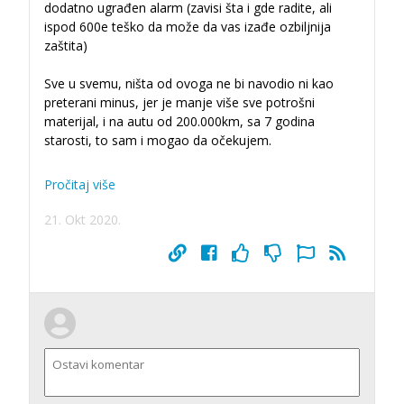
dodatno ugrađen alarm (zavisi šta i gde radite, ali
ispod 600e teško da može da vas izađe ozbiljnija
zaštita)
Sve u svemu, ništa od ovoga ne bi navodio ni kao
preterani minus, jer je manje više sve potrošni
materijal, i na autu od 200.000km, sa 7 godina
starosti, to sam i mogao da očekujem.
Pročitaj više
21. Okt 2020.