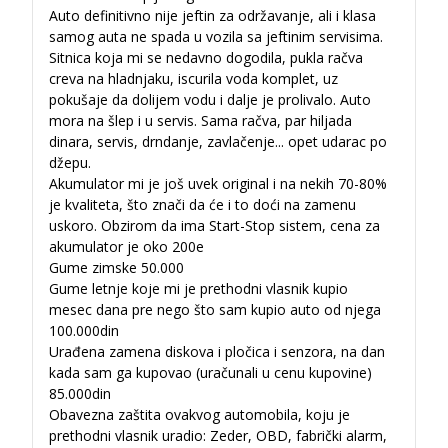
Auto definitivno nije jeftin za održavanje, ali i klasa
samog auta ne spada u vozila sa jeftinim servisima.
Sitnica koja mi se nedavno dogodila, pukla račva
creva na hladnjaku, iscurila voda komplet, uz
pokušaje da dolijem vodu i dalje je prolivalo. Auto
mora na šlep i u servis. Sama račva, par hiljada
dinara, servis, drndanje, zavlačenje... opet udarac po
džepu.
Akumulator mi je još uvek original i na nekih 70-80%
je kvaliteta, što znači da će i to doći na zamenu
uskoro. Obzirom da ima Start-Stop sistem, cena za
akumulator je oko 200e
Gume zimske 50.000
Gume letnje koje mi je prethodni vlasnik kupio
mesec dana pre nego što sam kupio auto od njega
100.000din
Urađena zamena diskova i pločica i senzora, na dan
kada sam ga kupovao (uračunali u cenu kupovine)
85.000din
Obavezna zaštita ovakvog automobila, koju je
prethodni vlasnik uradio: Zeder, OBD, fabrički alarm,