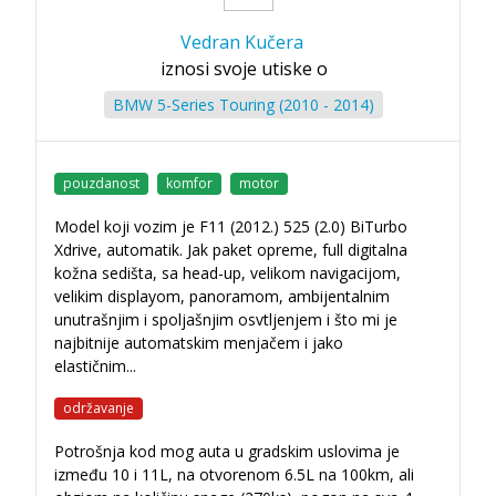
Vedran Kučera
iznosi svoje utiske o
BMW 5-Series Touring (2010 - 2014)
pouzdanost
komfor
motor
Model koji vozim je F11 (2012.) 525 (2.0) BiTurbo
Xdrive, automatik. Jak paket opreme, full digitalna
kožna sedišta, sa head-up, velikom navigacijom,
velikim displayom, panoramom, ambijentalnim
unutrašnjim i spoljašnjim osvtljenjem i što mi je
najbitnije automatskim menjačem i jako
elastičnim
...
održavanje
Potrošnja kod mog auta u gradskim uslovima je
između 10 i 11L, na otvorenom 6.5L na 100km, ali