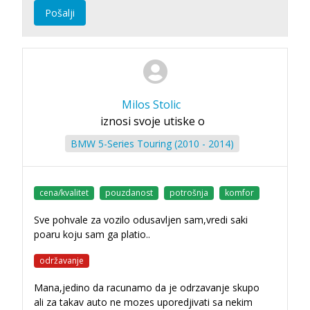
Pošalji
Milos Stolic
iznosi svoje utiske o
BMW 5-Series Touring (2010 - 2014)
cena/kvalitet
pouzdanost
potrošnja
komfor
Sve pohvale za vozilo odusavljen sam,vredi saki
poaru koju sam ga platio..
održavanje
Mana,jedino da racunamo da je odrzavanje skupo
ali za takav auto ne mozes uporedjivati sa nekim