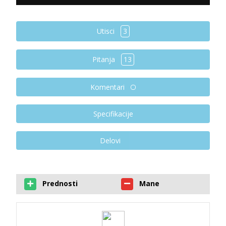
Utisci
3
Pitanja
13
Komentari
Specifikacije
Delovi
Prednosti
Mane