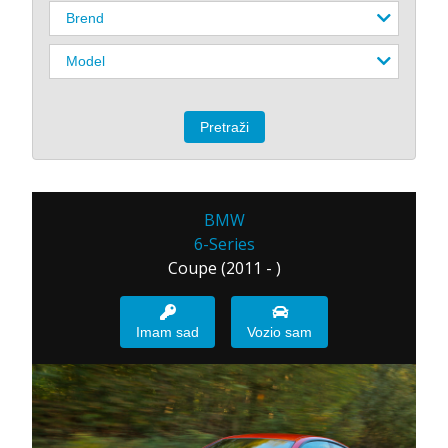
BMW
6-Series
Coupe (2011 - )
Imam sad
Vozio sam