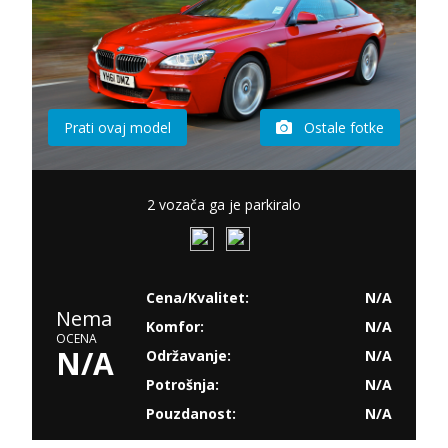
Prati ovaj model
Ostale fotke
2 vozača ga je parkiralo
Cena/Kvalitet:
N/A
Nema
Komfor:
N/A
OCENA
N/A
Održavanje:
N/A
Potrošnja:
N/A
Pouzdanost:
N/A