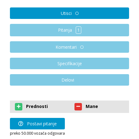
Utisci
Pitanja
1
Komentari
Specifikacije
Delovi
Prednosti
Mane
Postavi pitanje
preko 50.000 vozača odgovara