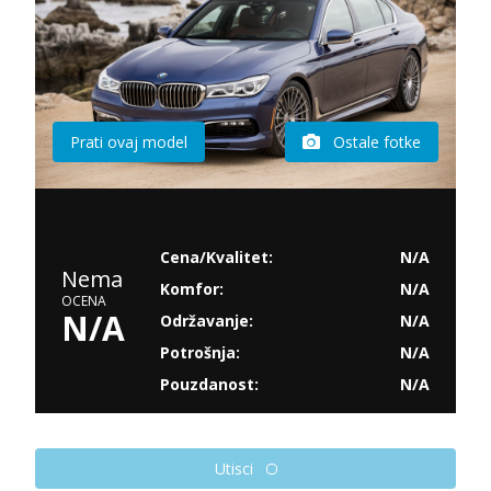
Prati ovaj model
Ostale fotke
Cena/Kvalitet:
N/A
Nema
Komfor:
N/A
OCENA
N/A
Održavanje:
N/A
Potrošnja:
N/A
Pouzdanost:
N/A
Utisci