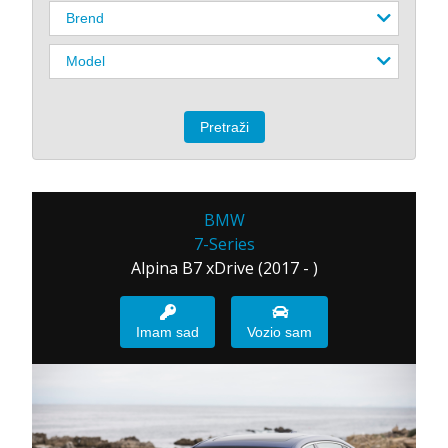
BMW
7-Series
Alpina B7 xDrive (2017 - )
Imam sad
Vozio sam