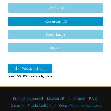
Pitanja
Komentari
Specifikacije
Delovi
Postavi pitanje
preko 50.000 vozača odgovara
Pronađi automobil
Majstor si?
Imaš ideje
F.A.Q.
O nama
Pravila korišćenja
Obaveštenje o privatnosti