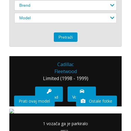
Cadillac
Fleetwood
Limited (1998 - 1999)
Imam sad
Vozio sam
Prati ovaj model
Ostale fotke
1 vozača ga je parkiralo