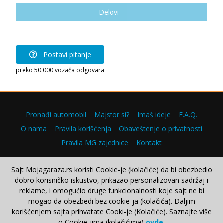
Delovi
Postavi pitanje
preko 50.000 vozača odgovara
Pronađi automobil
Majstor si?
Imaš ideje
F.A.Q.
O nama
Pravila korišćenja
Obaveštenje o privatnosti
Pravila MG zajednice
Kontakt
Sajt Mojagaraza.rs koristi Cookie-je (kolačiće) da bi obezbedio
dobro korisničko iskustvo, prikazao personalizovan sadržaj i
Copyright © 2000–2026.
reklame, i omogućio druge funkcionalnosti koje sajt ne bi
mogao da obezbedi bez cookie-ja (kolačića). Daljim
korišćenjem sajta prihvatate Cooki-je (Kolačiće). Saznajte više
o Cookie-jima (kolačićima)
ovde
.