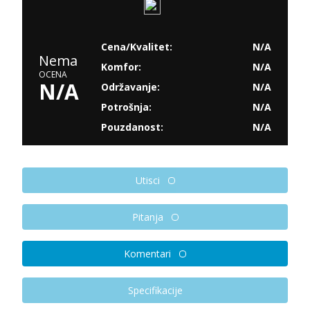
Cena/Kvalitet:
N/A
Nema
Komfor:
N/A
OCENA
N/A
Održavanje:
N/A
Potrošnja:
N/A
Pouzdanost:
N/A
Utisci
Pitanja
Komentari
Specifikacije